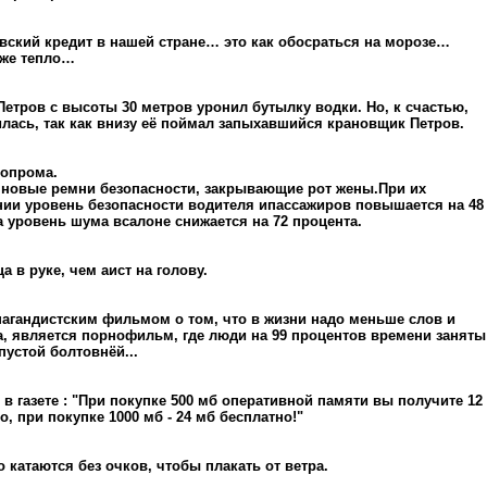
вский кредит в нашей стране… это как обосраться на морозе…
аже тепло…
етров с высоты 30 метров уронил бутылку водки. Но, к счастью,
илась, так как внизу её поймал запыхавшийся крановщик Петров.
топрома.
 новые ремни безопасности, закрывающие рот жены.При их
ии уровень безопасности водителя ипассажиров повышается на 48
а уровень шума всалоне снижается на 72 процента.
а в руке, чем аист на голову.
гандистским фильмом о том, что в жизни надо меньше слов и
, является порнофильм, где люди на 99 процентов времени заняты
пустой болтовнёй...
в газете : "При покупке 500 мб оперативной памяти вы получите 12
о, при покупке 1000 мб - 24 мб бесплатно!"
 катаются без очков, чтобы плакать от ветра.