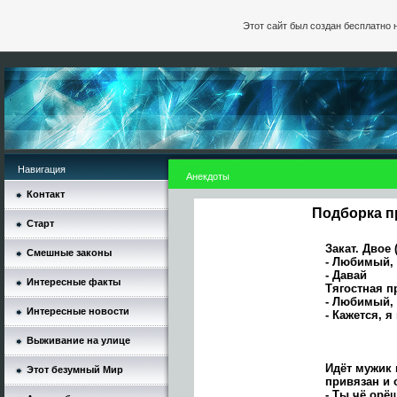
Этот сайт был создан бесплатно 
Навигация
Анекдоты
Контакт
Подборка п
Старт
Закат. Двое
Смешные законы
- Любимый,
- Давай
Интересные факты
Тягостная п
- Любимый,
Интересные новости
- Кажется, 
Выживание на улице
Идёт мужик п
Этот безумный Мир
привязан и 
- Ты чё орё