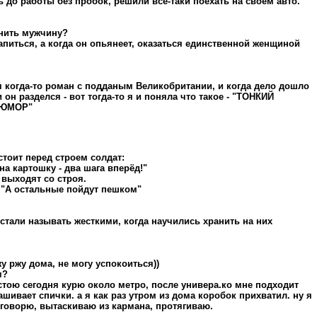
ь до работы без пробок, решили все-таки поехать на своем авто.
знить мужчину?
напиться, а когда он опьянеет, оказаться единственной женщиной
я когда-то роман с подданым Великобритании, и когда дело дошло
 он разделся - вот тогда-то я и поняла что такое - "ТОНКИЙ
 ЮМОР"
тоит пеpед стpоем солдат:
на каpтошку - два шага впеpёд!"
 выходят со стpоя.
 "А остальные пойдут пешком"
 стали называть жесткими, когда научились хранить на них
жу ржу дома, не могу успокоиться))
м?
 стою сегодня курю около метро, после универа.ко мне подходит
ашивает спички. а я как раз утром из дома коробок прихватил. ну я
 говорю, вытаскиваю из кармана, протягиваю.