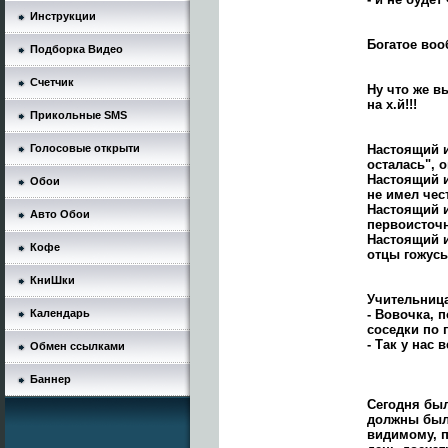
Инструкции
Богатое воо
Подборка Видео
Счетчик
Ну что же вы
на х.й!!!
Прикольные SMS
Голосовые открыти
Настоящий и
осталась", о
Настоящий и
Обои
не имел чес
Настоящий и
Авто Обои
первоисточ
Настоящий и
Кофе
отцы гожусь
КниШки
Учительница
Календарь
- Вовочка, п
соседки по 
- Так у нас
Обмен ссылками
Баннер
Сегодня был
должны были
видимому, п