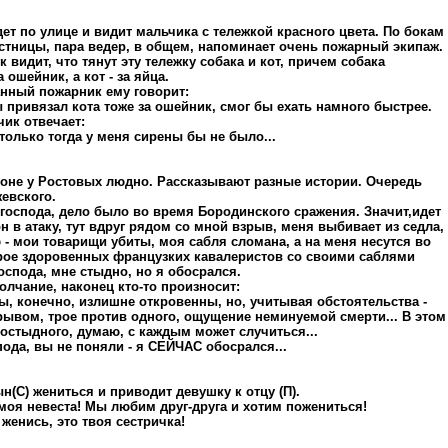
ет по улице и видит мальчика с тележкой красного цвета. По бокам
естницы, пара ведер, в общем, напоминает очень пожарный экипаж.
к видит, что тянут эту тележку собака и кот, причем собака
 ошейник, а кот - за яйца.
нный пожарник ему говорит:
ы привязал кота тоже за ошейник, смог бы ехать намного быстрее.
чик отвечает:
 только тогда у меня сирены бы не было...
лоне у Ростовых людно. Рассказывают разные истории. Очередь
евского.
т, господа, дело было во время Бородинского сражения. Значит,идет
н в атаку, тут вдруг рядом со мной взрыв, меня выбивает из седла,
 - мои товарищи убиты, моя сабля сломана, а на меня несутся во
рое здоровенных французких кавалеристов со своими саблями
Господа, мне стыдно, но я обосрался.
молчание, наконец кто-то произносит:
вы, конечно, излишне откровенны, но, учитывая обстоятельства -
рывом, трое против одного, ощущение неминуемой смерти... В этом
постыдного, думаю, с каждым может случиться...
спода, вы не поняли - я СЕЙЧАС обосрался...
н(С) жениться и приводит девушку к отцу (П).
 моя невеста! Мы любим друг-друга и хотим пожениться!
 женись, это твоя сестричка!