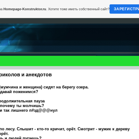
ЗАРЕГИСТР
на
Homepage-Konstruktor.ru
. Хотите тоже иметь собственный сайт?
риколов и анекдотов
 (мужчина и женщина) сидят на берегу озера.
 давай поженимся?
родолжительная пауза
 почему ты молчишь?
я и так лишнего п#зд@@@нул
о лесу. Слышит - кто-то кричит, орёт. Смотрит - мужик к дереву
орёт.
шь и людей пугаешь?