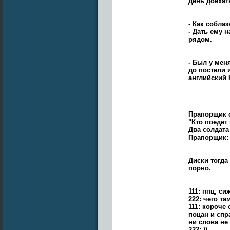
день доехат
- Как собла
- Дать ему 
рядом.
- Был у мен
до постели и
английский
Пpапоpщик с
"Кто поедет 
Два солдата
Пpапоpщик:
Диски тогда
порно.
111: ппц, си
222: чего та
111: короче
поцан и спр
ни слова не
222: ))