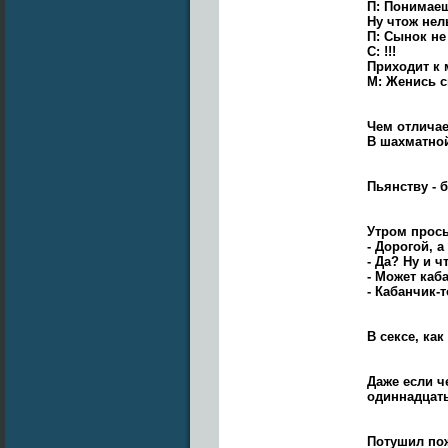
П: Понимаеш
Ну чтож нел
П: Сынок не
С: !!!
Приходит к 
М: Женись с
Чем отличае
В шахматной
Пьянству - 
Утром просы
- Дорогой, 
- Да? Ну и ч
- Может каб
- Кабанчик-
В сексе, как
Даже если ч
одиннадцаты
Потушил пож