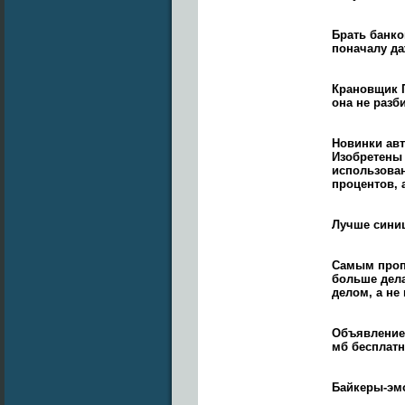
Брать банко
поначалу д
Крановщик П
она не разб
Новинки ав
Изобретены
использован
процентов, 
Лучше синиц
Самым пропа
больше дела
делом, а не 
Объявление 
мб бесплатн
Байкеры-эмо