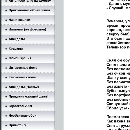
Автолюбителю на заметку
- Да вот, му
- Слушай, м
Прикольные объявления
Наши ссылки
Вечером, ул
время, прош
Иллюзии (не фотошоп)
хорошо, все
сверху был)
Это был на
Анекдоты
спокойствие
Телевизор п
Красавы
Обман зрения
Снял он обу
Снял пальто 
Интересные фото
Без костюма
Без очков на
Ключевые слова
Шапку скину
Без перчато
Без жилета -
Анекдоты (Часть2)
Зубы вынул 
Без портфел
Праздник -каждый день!
Без мобильн
Скинул майк
Гороскоп-2009
Сбрил усы - 
Необычные обои
Посмотрела 
Как важна в
Приметы :(
Снять трусы
- и не будет