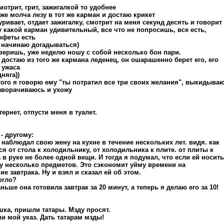
смотрит, грит, зажигалкой то удобнее
 же молча лезу в тот же карман и достаю крикет
уривает, отдает зажигалку, смотрит на меня секунд десять и говорит
у какой карман удивительный, все что не попросишь, все есть,
нфеты есть
 я начинаю догадываться)
 поверишь, уже неделю ношу с собой несколько бон пари.
а достаю из того же кармана леденец, он ошарашенно берет его, его
 ужаса
дняга))
этого я говорю ему "ты потратил все три своих желания", выкидыва
азворачиваюсь и ухожу
ернет, отпусти меня в туалет.
- другому:
я наблюдал свою жену на кухне в течение нескольких лет. видя. как
ся от стола к холодильнику, от холодильника к плите. от плиты к
а в руке не более одной вещи. И тогда я подумал, что если ей носить
зу несколько предметов. Это сэкономит уйму времени на
е завтрака. Ну и взял и сказал ей об этом.
огло?
ньше она готовила завтрак за 20 минут, а теперь я делаю его за 10!
шка, пришли татары. Мзду просят.
ши мой указ. Дать татарам мзды!