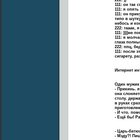
111: он так 
111: я опять
111: он прик
типо в шутк
небось и ко
222: тааак,
111: ))))не
111: я молч
глаза полны
222: ппц, бе
111: после 
сигарету, р
Интернет инт
Один мужик 
- Прикинь. 
она слоняет
столу. держ
в руках сра
приготовлени
- И что. пом
- Ещё бы! Ра
- Царь-батю
- Мзду?! Пи