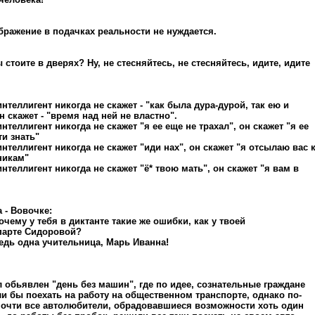
бражение в подачках реальности не нуждается.
 стоите в дверях? Ну, не стесняйтесь, не стесняйтесь, идите, идите
нтеллигент никогда не скажет - "как была дура-дурой, так ею и
н скажет - "время над ней не властно".
нтеллигент никогда не скажет "я ее еще не трахал", он скажет "я ее
ти знать"
нтеллигент никогда не скажет "иди нах", он скажет "я отсылаю вас 
никам"
нтеллигент никогда не скажет "ё* твою мать", он скажет "я вам в
 - Вовочке:
очему у тебя в диктанте такие же ошибки, как у твоей
паpте Сидоpовой?
 ведь одна учительница, Маpь Иванна!
 обьявлен "день без машин", где по идее, сознательные граждане
 бы поехать на работу на общественном транспорте, однако по-
очти все автолюбители, обрадовавшиеся возможности хоть один