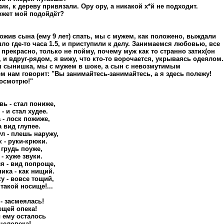
жик, к дереву привязали. Ору ору, а никакой х*й не подходит.
ожет мой подойдёт?
ожив сына (ему 9 лет) спать, мы с мужем, как положено, выждали
ло где-то часа 1.5, и приступили к делу. Занимаемся любовью, все
 прекрасно, только не пойму, почему муж как то странно затих(он
, и вдруг-рядом, я вижу, что кто-то ворочается, укрываясь одеялом.
ш сынишка, мы с мужем в шоке, а сын с невозмутимым
м нам говорит: "Вы занимайтесь-занимайтесь, а я здесь полежу!
осмотрю!"
вь - стал пониже,
- и стал худее.
 - лоск пожиже,
 вид глупее.
л - плешь наружу,
к - руки-крюки.
 грудь поуже,
- хуже звуки.
я - вид попроще,
ика - как нищий.
у - вовсе тощий,
такой носище!...
- засмеялась!
ещей опека!
 ему осталось
 человека!