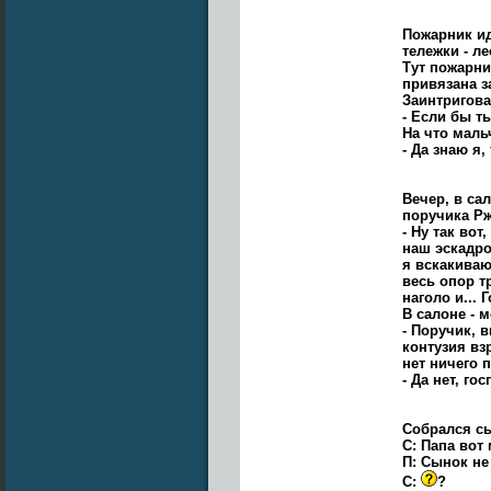
Пожарник ид
тележки - л
Тут пожарни
привязана за
Заинтригова
- Если бы т
На что маль
- Да знаю я,
Вечер, в са
поручика Рж
- Ну так во
наш эскадро
я вскакиваю
весь опор т
наголо и... 
В салоне - 
- Поручик, 
контузия вз
нет ничего 
- Да нет, го
Собрался сы
С: Папа вот
П: Сынок не
С:
?