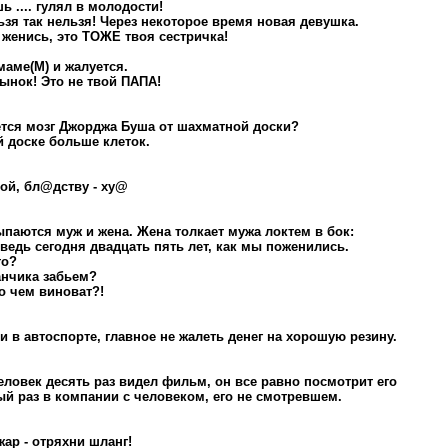
ь .... гулял в молодости!
ьзя так нельзя! Через некоторое время новая девушка.
 женись, это ТОЖЕ твоя сестричка!
маме(М) и жалуется.
ынок! Это не твой ПАПА!
тся мозг Джорджа Буша от шахматной доски?
 доске больше клеток.
бой, бл@дству - ху@
паются муж и жена. Жена толкает мужа локтем в бок:
а ведь сегодня двадцать пять лет, как мы поженились.
то?
анчика забьем?
то чем виноват?!
 и в автоспорте, главное не жалеть денег на хорошую резину.
еловек десять раз видел фильм, он все равно посмотрит его
й раз в компании с человеком, его не смотревшем.
ар - отряхни шланг!